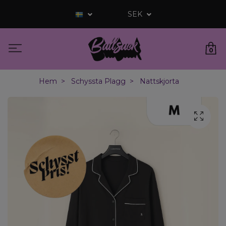
SEK
0
Hem
Schyssta Plagg
Nattskjorta