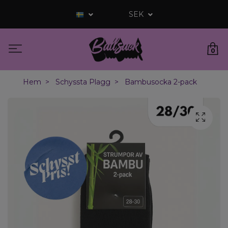
SEK
0
Hem
Schyssta Plagg
Bambusocka 2-pack