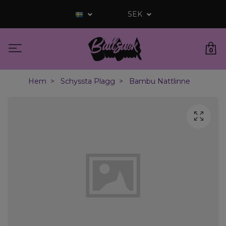
SEK
0
Hem
Schyssta Plagg
Bambu Nattlinne