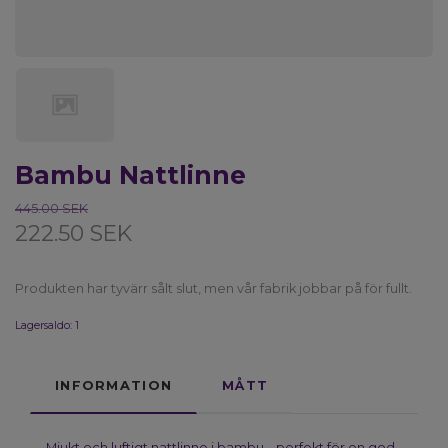
Bambu Nattlinne
445.00 SEK
222.50 SEK
Produkten har tyvärr sålt slut, men vår fabrik jobbar på för fullt.
Lagersaldo:
1
INFORMATION
MÅTT
Mjukt och luftigt nattlinne i bambu – perfekt för en god