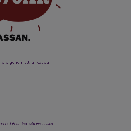
före genom att få likes på
𝑡𝑟𝑦𝑔𝑔𝑡. 𝐹𝑜̈𝑟 𝑎𝑡𝑡 𝑖𝑛𝑡𝑒 𝑡𝑎𝑙𝑎 𝑜𝑚 𝑛𝑎𝑚𝑛𝑒𝑡,