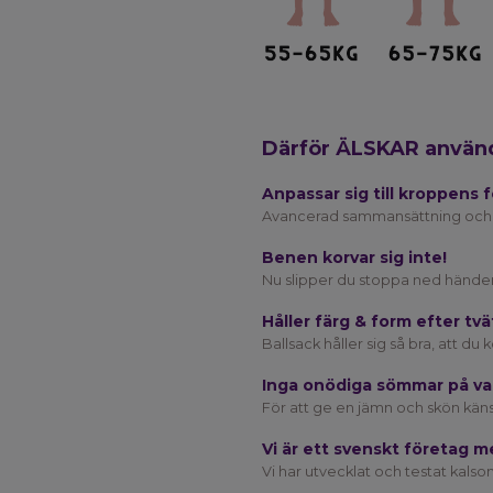
Därför ÄLSKAR använd
Anpassar sig till kroppens 
Avancerad sammansättning och b
Benen korvar sig inte!
Nu slipper du stoppa ned händerna
Håller färg & form efter tvä
Ballsack håller sig så bra, att 
Inga onödiga sömmar på var
För att ge en jämn och skön käns
Vi är ett svenskt företag me
Vi har utvecklat och testat kal