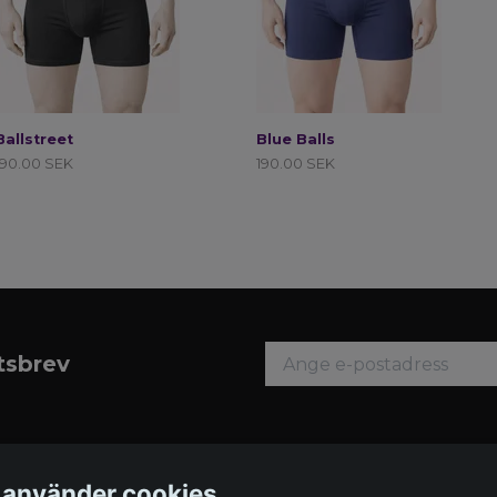
Ballstreet
Blue Balls
190.00 SEK
190.00 SEK
etsbrev
 använder cookies