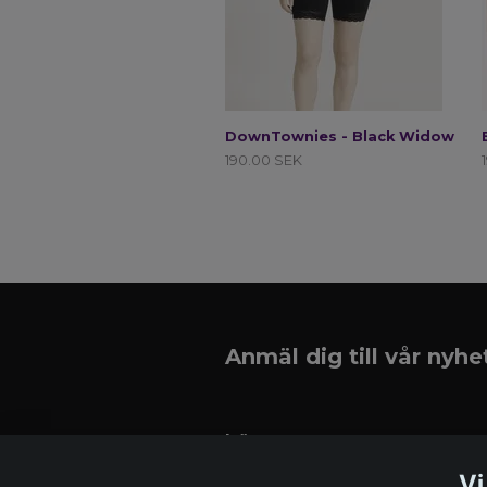
DownTownies - Black Widow
190.00 SEK
Anmäl dig till vår nyh
Läs mer
Vi