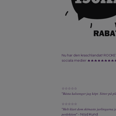
Nu har den kraschlandat! ROCKET 
sociala medier 🔥🔥🔥🔥🔥🔥🔥🔥
☆☆☆☆☆
"𝐵𝑎̈𝑠𝑡𝑎 𝑘𝑎𝑙𝑠𝑜𝑛𝑔𝑒𝑟 𝑗𝑎𝑔 𝑘𝑜̈𝑝𝑡. 𝑆𝑖𝑡𝑡𝑒𝑟 𝑝𝑎
☆☆☆☆☆
"𝐻𝑒𝑙𝑡 𝑘𝑙𝑎𝑟𝑡 𝑑𝑜𝑚 𝑠𝑘𝑜̈𝑛𝑎𝑠𝑡𝑒 𝑗𝑎𝑟𝑙𝑖𝑛𝑔𝑎𝑟𝑛𝑎 𝑗
𝑝𝑒𝑟𝑓𝑒𝑘𝑡𝑖𝑜𝑛" - Nöjd Kund