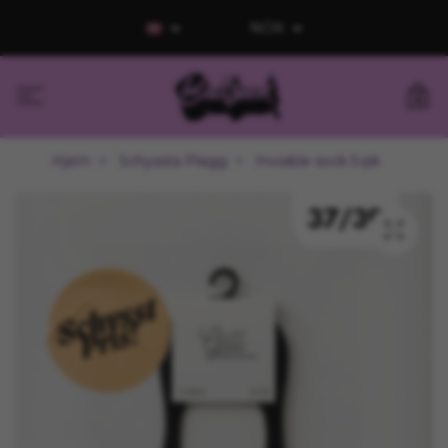
NOK
0
Hjem
Schyssta Plagg
Invisible sock 5-pk