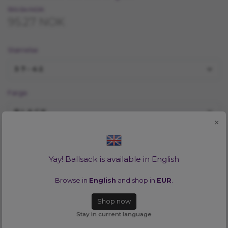
190.54 NOK
95.27 NOK
Størrelse
37-42
Farge
BLACK
×
Vill du se alla tillgängliga färger i en storlek? Inga problem!
Klicka
HÄR
Yay! Ballsack is available in English
LEGG I HANDLEKURV
Browse in
English
and shop in
EUR
.
Shop now
Lagerbalanse:
1
Stay in current language