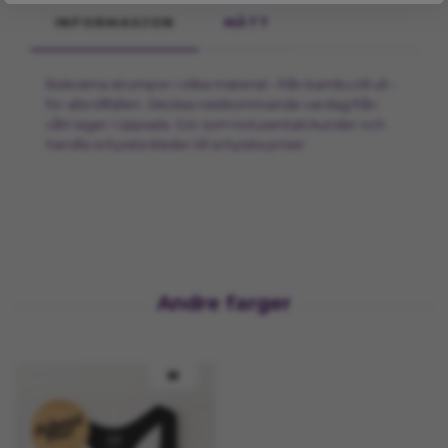
INFORMASJON
MÅTT
Bekväma strumpor i olika material – från bambu till ull –
för alla tillfällen. Skickas nästkommande vardag från
vårt lager i Uppsala. Gör som tiotusentals kunder och
handla schyssta kläder till schyssta priser.