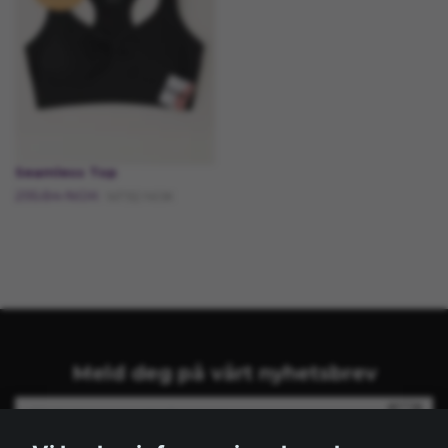
Seamless Top
295.84 NOK
147.92 NOK
Meld deg på vårt nyhetsbrev