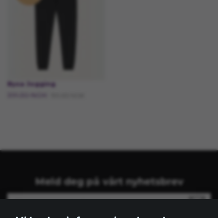
Byxa Jogging
391.30 NOK
195.65 NOK
Meld deg på vårt nyhetsbrev