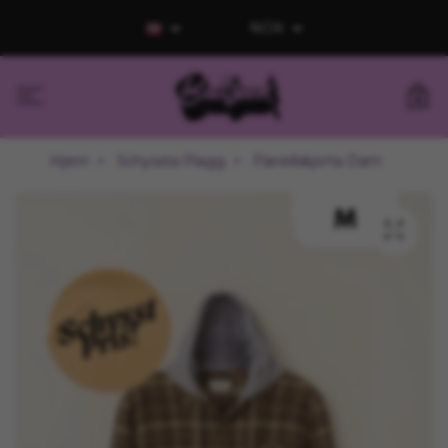
NOK
0
Hjem
Schyssta Plagg
Flanellskjorta Dam