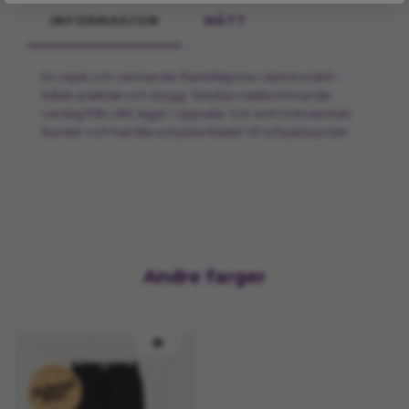
INFORMASJON
MÅTT
En mjuk och värmande flanellskjorta i dammodell –
både praktisk och snygg. Skickas nästkommande
vardag från vårt lager i Uppsala. Gör som tiotusentals
kunder och handla schyssta kläder till schyssta priser.