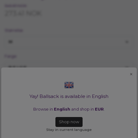
546.81 NOK
273.41 NOK
Størrelse
M
Farge
BEIGE
×
Vill du se alla tillgängliga färger i en storlek? Inga problem!
Klicka
HÄR
Yay! Ballsack is available in English
LEGG I HANDLEKURV
Browse in
English
and shop in
EUR
.
Shop now
Lagerbalanse:
1
Stay in current language