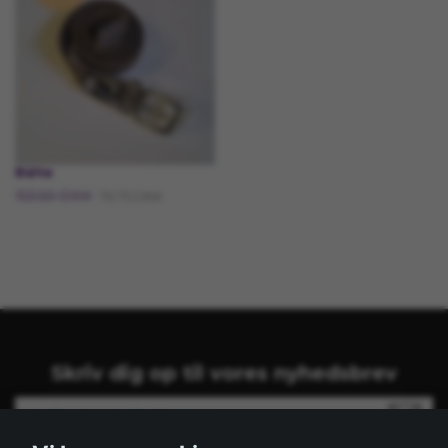
Bälte
153.50 DKK
76.75 DKK
Skriv dig op til vores nyhedsbrev