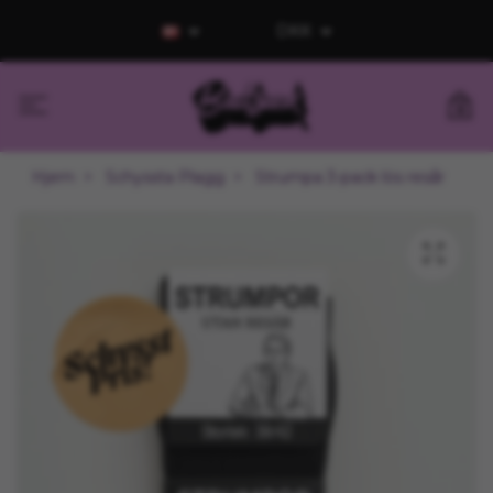
DKK
0
Hjem
Schyssta Plagg
Strumpa 3-pack lös resår