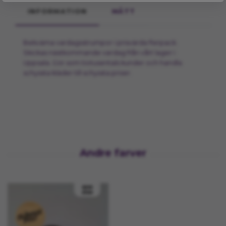
INFORMATION
MÅTT
Bekväma vardagsstrumpor i prisvärda flerpack.
Skickas nästkommande vardag från vårt lager i
Uppsala. Gör som tiotusentals kunder och handla
schyssta kläder till schyssta priser.