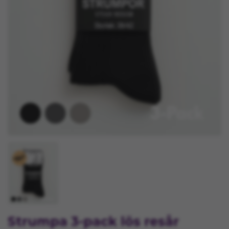
Strumpa 3-pack lös resår