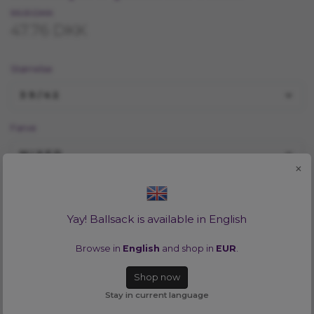
95.51 DKK
47.76 DKK
Størrelse
39/42
Farve
MIXED
×
Vill du se alla tillgängliga färger i en storlek? Inga problem!
Klicka
HÄR
Yay! Ballsack is available in English
TILFØJ TIL INDKØBSKURV
Browse in
English
and shop in
EUR
.
Shop now
Lagersaldo:
1
Stay in current language