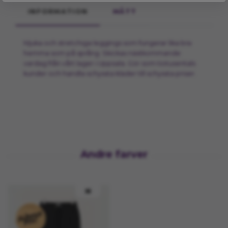
INFORMATION
MÅTT
Mjuka och stretchiga leggings som fungerar lika bra
hemma som på språng. Skickas nästkommande
vardag från vårt lager i Uppsala. Gör som tiotusentals
kunder och handla schyssta kläder till schyssta priser.