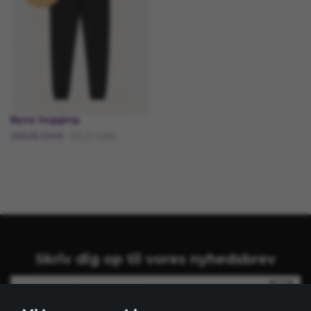
Byxa Jogging
266.55 DKK
133.27 DKK
Skriv dig op til vores nyhedsbrev