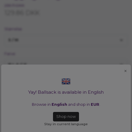
259.71 DKK
129.86 DKK
Størrelse
S/M
Farve
BLACK
×
Vill du se alla tillgängliga färger i en storlek? Inga problem!
Klicka
HÄR
Yay! Ballsack is available in English
TILFØJ TIL INDKØBSKURV
Browse in
English
and shop in
EUR
.
Shop now
Lagersaldo:
1
Stay in current language