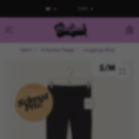
DKK
0
Hjem
Schyssta Plagg
Leggings lång