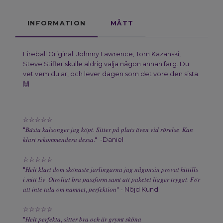
INFORMATION
MÅTT
Fireball Original. Johnny Lawrence, Tom Kazanski,
Steve Stifler skulle aldrig välja någon annan färg. Du
vet vem du är, och lever dagen som det vore den sista.
🙌
☆☆☆☆☆
"𝐵𝑎̈𝑠𝑡𝑎 𝑘𝑎𝑙𝑠𝑜𝑛𝑔𝑒𝑟 𝑗𝑎𝑔 𝑘𝑜̈𝑝𝑡. 𝑆𝑖𝑡𝑡𝑒𝑟 𝑝𝑎̊ 𝑝𝑙𝑎𝑡𝑠 𝑎̈𝑣𝑒𝑛 𝑣𝑖𝑑 𝑟𝑜̈𝑟𝑒𝑙𝑠𝑒. 𝐾𝑎𝑛
𝑘𝑙𝑎𝑟𝑡 𝑟𝑒𝑘𝑜𝑚𝑚𝑒𝑛𝑑𝑒𝑟𝑎 𝑑𝑒𝑠𝑠𝑎." -Daniel
☆☆☆☆☆
"𝐻𝑒𝑙𝑡 𝑘𝑙𝑎𝑟𝑡 𝑑𝑜𝑚 𝑠𝑘𝑜̈𝑛𝑎𝑠𝑡𝑒 𝑗𝑎𝑟𝑙𝑖𝑛𝑔𝑎𝑟𝑛𝑎 𝑗𝑎𝑔 𝑛𝑎̊𝑔𝑜𝑛𝑠𝑖𝑛 𝑝𝑟𝑜𝑣𝑎𝑡 ℎ𝑖𝑡𝑡𝑖𝑙𝑙𝑠
𝑖 𝑚𝑖𝑡𝑡 𝑙𝑖𝑣. 𝑂𝑡𝑟𝑜𝑙𝑖𝑔𝑡 𝑏𝑟𝑎 𝑝𝑎𝑠𝑠𝑓𝑜𝑟𝑚 𝑠𝑎𝑚𝑡 𝑎𝑡𝑡 𝑝𝑎𝑘𝑒𝑡𝑒𝑡 𝑙𝑖𝑔𝑔𝑒𝑟 𝑡𝑟𝑦𝑔𝑔𝑡. 𝐹𝑜̈𝑟
𝑎𝑡𝑡 𝑖𝑛𝑡𝑒 𝑡𝑎𝑙𝑎 𝑜𝑚 𝑛𝑎𝑚𝑛𝑒𝑡, 𝑝𝑒𝑟𝑓𝑒𝑘𝑡𝑖𝑜𝑛" - Nöjd Kund
☆☆☆☆☆
"𝐻𝑒𝑙𝑡 𝑝𝑒𝑟𝑓𝑒𝑘𝑡𝑎, 𝑠𝑖𝑡𝑡𝑒𝑟 𝑏𝑟𝑎 𝑜𝑐ℎ 𝑎̈𝑟 𝑔𝑟𝑦𝑚𝑡 𝑠𝑘𝑜̈𝑛𝑎