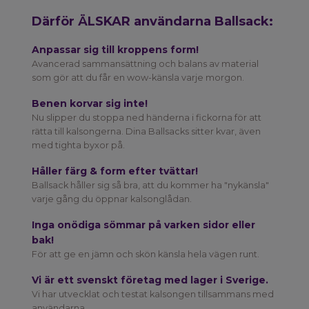
Därför ÄLSKAR användarna Ballsack:
Anpassar sig till kroppens form!
Avancerad sammansättning och balans av material
som gör att du får en wow-känsla varje morgon.
Benen korvar sig inte!
Nu slipper du stoppa ned händerna i fickorna för att
rätta till kalsongerna. Dina Ballsacks sitter kvar, även
med tighta byxor på.
Håller färg & form efter tvättar!
Ballsack håller sig så bra, att du kommer ha "nykänsla"
varje gång du öppnar kalsonglådan.
Inga onödiga sömmar på varken sidor eller
bak!
För att ge en jämn och skön känsla hela vägen runt.
Vi är ett svenskt företag med lager i Sverige.
Vi har utvecklat och testat kalsongen tillsammans med
användarna.