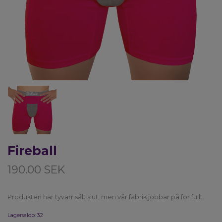
Fireball
190.00 SEK
Produkten har tyvärr sålt slut, men vår fabrik jobbar på för fullt.
Lagersaldo:
32