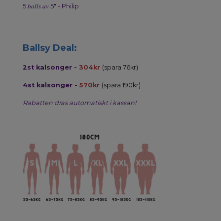
5 𝑏𝑎𝑙𝑙𝑠 𝑎𝑣 5" - Philip
Ballsy Deal:
2st kalsonger -
304kr
(spara 76kr)
4st kalsonger -
570kr
(spara 190kr)
Rabatten dras automatiskt i kassan!