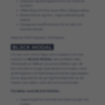
Anpassar sig till kroppens form för maximal
komfort.
Håller färg och form även efter många tvättar.
Benen korvar sig inte – ingen anledning att
justera.
Designad med få sömmar för en slät och
bekväm känsla.
Material: 90% Polyester, 10% Elastan.
BLSCK MODAL
För den som vill ha något ännu mjukare och mer
exklusivt är
BLSCK MODAL
det perfekta valet.
Tillverkade av hållbart utvunna bokfibrer ger vår
MicroModal en lyxigt mjuk känsla mot huden, med
andningsbara och fukttransporterande egenskaper.
De är skapade för att ge dig frihetskänslan av att
nästan vara naken, utan att tumma på stödet.
Fördelar med BLSCK MODAL:
Supermjukt MicroModal som känns lyxigt mot
huden.