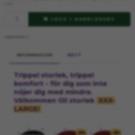
HÄR
LEGG I HANDLEKURV
Lagerbalanse:
6
INFORMASJON
MÅTT
Trippel storlek, trippel
komfort – för dig som inte
nöjer dig med mindre.
Välkommen till storlek
XXX-
LARGE!