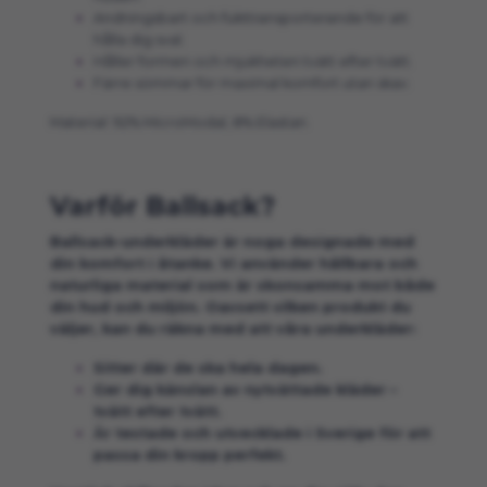
Andningsbart och fukttransporterande för att
hålla dig sval.
Håller formen och mjukheten tvätt efter tvätt.
Färre sömmar för maximal komfort utan skav.
Material: 92% MicroModal, 8% Elastan.
Varför Ballsack?
Ballsack-underkläder är noga designade med
din komfort i åtanke. Vi använder hållbara och
naturliga material som är skonsamma mot både
din hud och miljön. Oavsett vilken produkt du
väljer, kan du räkna med att våra underkläder:
Sitter där de ska hela dagen.
Ger dig känslan av nytvättade kläder –
tvätt efter tvätt.
Är testade och utvecklade i Sverige för att
passa din kropp perfekt.