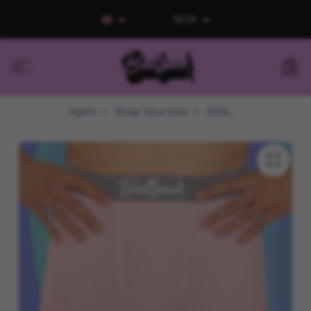
NOK
0
Hjem
Shop Your Size
XXXL