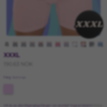
XXXL
190.63 NOK
Färg
Ballmingo
Vill du se alla tillgängliga färger i en storlek? Inga problem!
Klicka