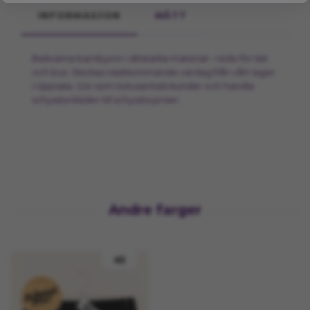
INFORMASJON
MÅTT
Bekväma barnbyxor i slitstarka material – redo för lek
och bus. Skickas nästkommande vardag från vårt lager
i Uppsala. Gör som tiotusentals kunder och handla
schyssta kläder till schyssta priser.