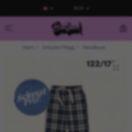
NOK
0
Hjem
Schyssta Plagg
Flanellbyxa