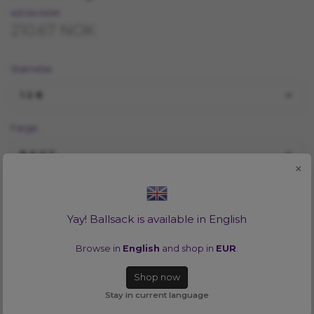
421.34 NOK
210.67 NOK
Størrelse
128
Farge
NAVY
×
Vill du se alla tillgängliga färger i en storlek? Inga problem!
Klicka
HÄR
Yay! Ballsack is available in English
LEGG I HANDLEKURV
Browse in
English
and shop in
EUR
.
Shop now
Lagerbalanse:
1
Stay in current language