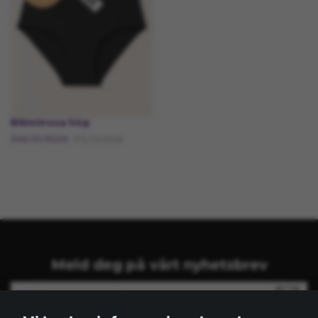
Bikinitrosa hög
346.10 NOK
173.05 NOK
Meld deg på vårt nyhetsbrev