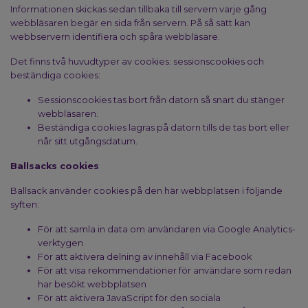
Informationen skickas sedan tillbaka till servern varje gång
webbläsaren begär en sida från servern. På så sätt kan
webbservern identifiera och spåra webbläsare.
Det finns två huvudtyper av cookies: sessionscookies och
beständiga cookies:
Sessionscookies tas bort från datorn så snart du stänger
webbläsaren.
Beständiga cookies lagras på datorn tills de tas bort eller
når sitt utgångsdatum.
Ballsacks cookies
Ballsack använder cookies på den här webbplatsen i följande
syften:
För att samla in data om användaren via Google Analytics-
verktygen
För att aktivera delning av innehåll via Facebook
För att visa rekommendationer för användare som redan
har besökt webbplatsen
För att aktivera JavaScript för den sociala