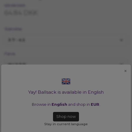
129.68 DKK
64.84 DKK
Størrelse
37-42
Farve
MIXED
×
Vill du se alla tillgängliga färger i en storlek? Inga problem!
Klicka
HÄR
Yay! Ballsack is available in English
TILFØJ TIL INDKØBSKURV
Browse in
English
and shop in
EUR
.
Shop now
Lagersaldo:
1
Stay in current language