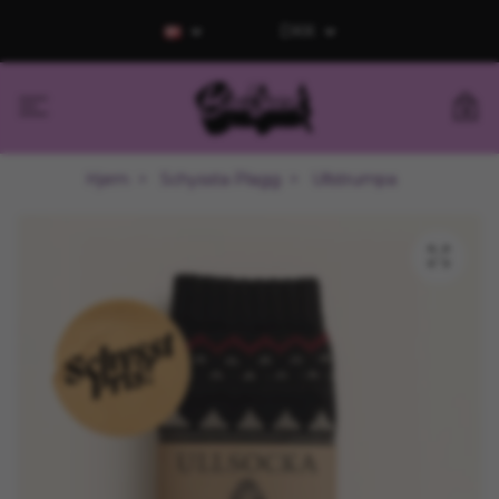
DKK
0
Hjem
Schyssta Plagg
Ullstrumpa