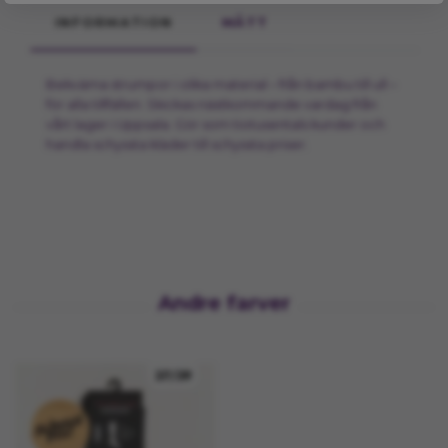
INFORMATION
MÅTT
Bekväma strumpor i olika material – från bambu till ull –
för alla tillfällen. Skickas nästkommande vardag från
vårt lager i Uppsala. Gör som tiotusentals kunder och
handla schyssta kläder till schyssta priser.