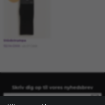
Stödstrumpa
92.14 DKK
46.07 DKK
Skriv dig op til vores nyhedsbrev